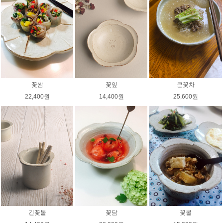
꽃쌈
꽃잎
큰꽃차
22,400원
14,400원
25,600원
긴꽃볼
꽃담
꽃볼