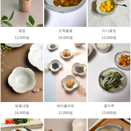
꽃컵
오목볼꽃
미니꽃잎
12,000원
16,000원
12,000원
벚꽃내음
쁘띠플라워
꽃마루
16,000원
12,000원
13,600원