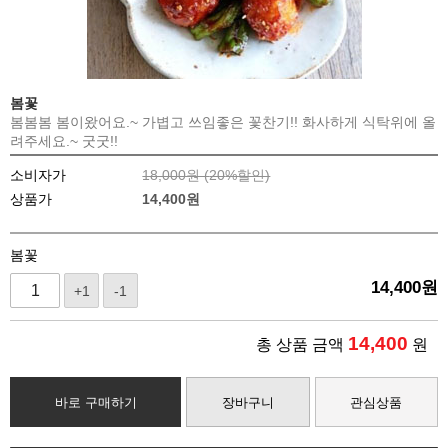
봄꽃
봄봄봄 봄이왔어요.~ 가볍고 쓰임좋은 꽃찬기!! 화사하게 식탁위에 올
려주세요.~ 굿굿!!
소비자가
18,000원 (
20
%할인)
상품가
14,400
원
봄꽃
14,400
원
+1
-1
14,400
총 상품 금액
원
바로 구매하기
장바구니
관심상품