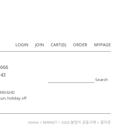
LOGIN
JOIN
CART(
0
)
ORDER
MYPAGE
9666
-43
Search
7360.6242
un, holiday off
Home
>
MARKET
>
2026 봄맞이 공동구매
> 꽃마루