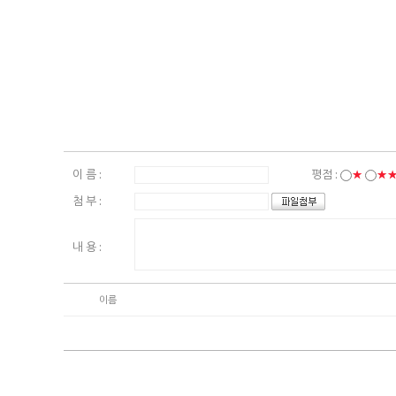
이 름 :
평점 :
★
★
첨 부 :
내 용 :
이름