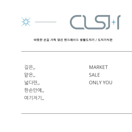
깊은,,
MARKET
얕은,,
SALE
넓다란,,
ONLY YOU
한손안에,,
여기저기,,