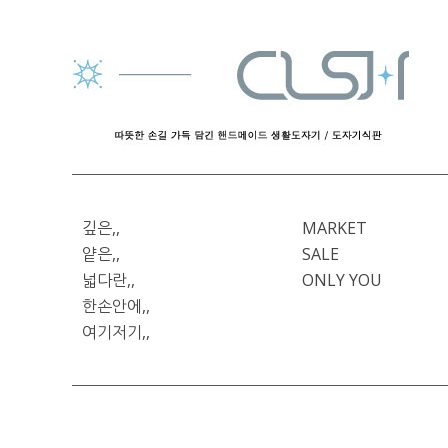
깊은,,
MARKET
얕은,,
SALE
넓다란,,
ONLY YOU
한손안에,,
여기저기,,