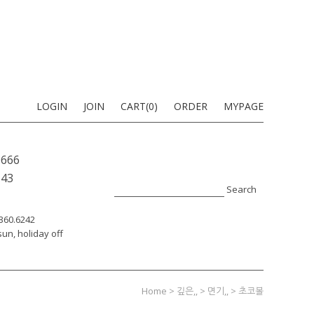
LOGIN
JOIN
CART(
0
)
ORDER
MYPAGE
9666
-43
Search
7360.6242
un, holiday off
Home
>
깊은,,
>
면기,,
> 초코볼