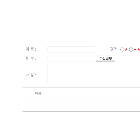
이 름 :
평점 :
★
★
첨 부 :
내 용 :
이름