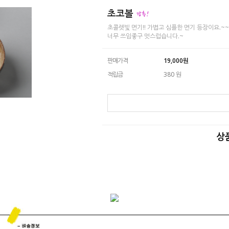
초코볼
초콜렛빛 면기!! 가볍고 심플한 면기 등장이요.~~ 올
너무 쓰임좋구 멋스럽습니다.~
판매가격
19,000
원
적립금
380 원
상